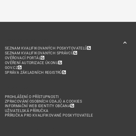
Mohlo by se hodit
SEZNAM KVALIFIKOVANÝCH POSKYTOVATELŮ
SEZNAM KVALIFIKOVANÝCH SPRÁVCŮ
OVĚŘOVACÍ PORTÁL
OVĚŘENÍ AUTORIZACE ÚKONU
GOV.CZ
SPRÁVA ZÁKLADNÍCH REGISTRŮ
Informace
PROHLÁŠENÍ O PŘÍSTUPNOSTI
ZPRACOVÁNÍ OSOBNÍCH ÚDAJŮ A COOKIES
INFORMAČNÍ WEB IDENTITY OBČANA
UŽIVATELSKÁ PŘÍRUČKA
PŘÍRUČKA PRO KVALIFIKOVANÉ POSKYTOVATELE
Máte dotaz? Napište nám